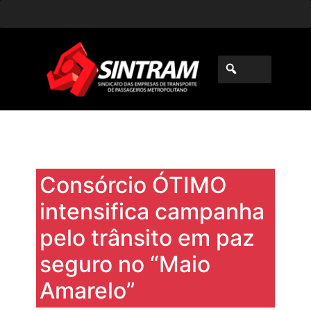
Consórcio ÓTIMO
intensifica campanha
pelo trânsito em paz
seguro no “Maio
Amarelo”