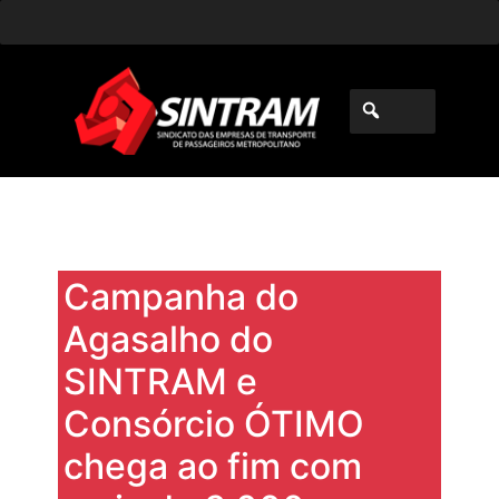
Campanha do
Agasalho do
SINTRAM e
Consórcio ÓTIMO
chega ao fim com