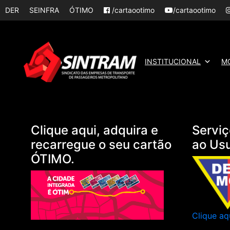
DER
SEINFRA
ÓTIMO
/cartaootimo
/cartaootimo
INSTITUCIONAL
M
Clique aqui, adquira e
Serviç
recarregue o seu cartão
ao Us
ÓTIMO.
Clique aq